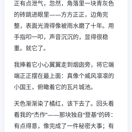
正有点泄气，忽然，角落里一块青灰色
的砖跳进眼里——方方正正，边角完
整，表面光滑得像被雨水磨了十年。用
手指叩一叩，声音沉沉的，显得很稳
重。就它了。
我捧着它小心翼翼走到烟囱旁，将它端
端正正摆在最上面：真像个威风凛凛的
小国王，俯瞰着它的瓦片城池。
天色渐渐染了橘红，该下去了。回头看
看我的“杰作”——那块独自“登基”的砖：
有点得意，像完成了一件秘密大事；有