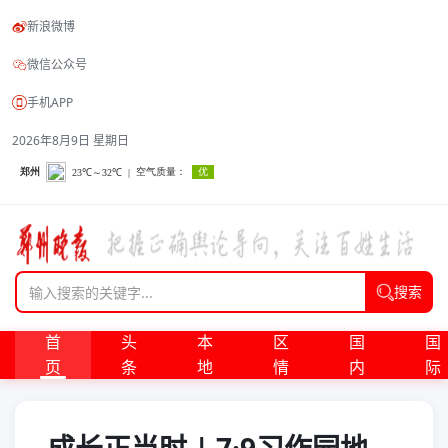
新浪微博
微信公众号
手机APP
2026年8月9日 星期日
搜索
首
头
本
区
国
国
页
条
地
情
内
际