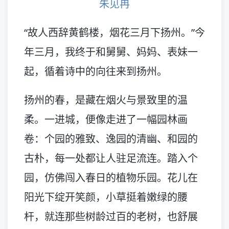
朱见冉
“故人西辞黄鹤楼，烟花三月下扬州。”今
年三月，我终于和舅舅、妈妈、表妹一
起，循着诗中的向往来到扬州。
扬州的春，是藏在烟火与景致里的温
柔。一进城，便像走进了一幅园林画
卷：个园的雅致、逸园的清幽、和园的
古朴，每一处都让人驻足流连。踏入个
园，仿佛闯入春日的植物乐园。花儿在
阳光下绽开笑颜，小草挺着嫩绿的腰
杆，就连那些树龄过百的老树，也舒展