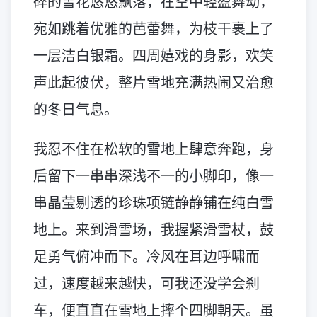
碎的雪花悠悠飘落，在空中轻盈舞动，
宛如跳着优雅的芭蕾舞，为枝干裹上了
一层洁白银霜。四周嬉戏的身影，欢笑
声此起彼伏，整片雪地充满热闹又治愈
的冬日气息。
我忍不住在松软的雪地上肆意奔跑，身
后留下一串串深浅不一的小脚印，像一
串晶莹剔透的珍珠项链静静铺在纯白雪
地上。来到滑雪场，我握紧滑雪杖，鼓
足勇气俯冲而下。冷风在耳边呼啸而
过，速度越来越快，可我还没学会刹
车，便直直在雪地上摔个四脚朝天。虽