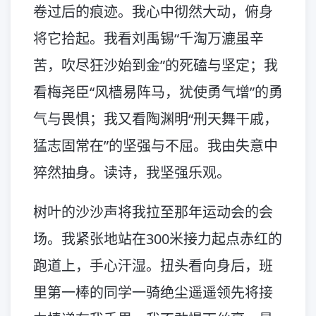
卷过后的痕迹。我心中彻然大动，俯身
将它拾起。我看刘禹锡“千淘万漉虽辛
苦，吹尽狂沙始到金”的死磕与坚定；我
看梅尧臣“风樯易阵马，犹使勇气增”的勇
气与畏惧；我又看陶渊明“刑天舞干戚，
猛志固常在”的坚强与不屈。我由失意中
猝然抽身。读诗，我坚强乐观。
树叶的沙沙声将我拉至那年运动会的会
场。我紧张地站在300米接力起点赤红的
跑道上，手心汗湿。扭头看向身后，班
里第一棒的同学一骑绝尘遥遥领先将接