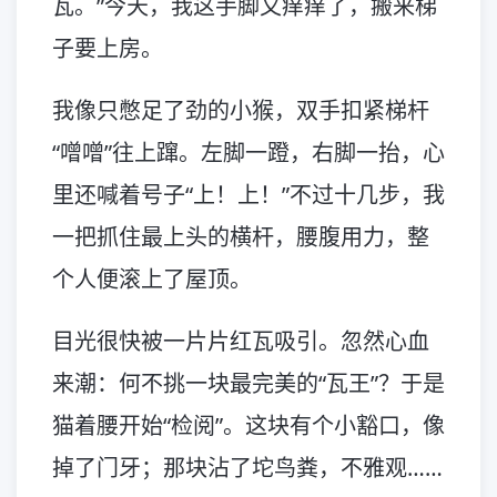
瓦。”今天，我这手脚又痒痒了，搬来梯
子要上房。
我像只憋足了劲的小猴，双手扣紧梯杆
“噌噌”往上蹿。左脚一蹬，右脚一抬，心
里还喊着号子“上！上！”不过十几步，我
一把抓住最上头的横杆，腰腹用力，整
个人便滚上了屋顶。
目光很快被一片片红瓦吸引。忽然心血
来潮：何不挑一块最完美的“瓦王”？于是
猫着腰开始“检阅”。这块有个小豁口，像
掉了门牙；那块沾了坨鸟粪，不雅观……