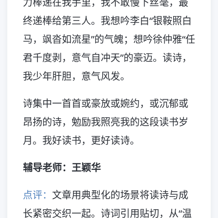
力棒递在我手里，我不敢慢下丝毫，最
终递棒给第三人。我想吟李白“银鞍照白
马，飒沓如流星”的气魄；想吟徐仲雅“任
君千度剥，意气自冲天”的豪迈。读诗，
我少年肝胆，意气风发。
诗集中一首首或豪放或婉约，或沉郁或
昂扬的诗，勉励我照亮我的这段读书岁
月。我好读书，更好读诗。
辅导老师：王颖华
点评：
文章用典型化的场景将读诗与成
长紧密交织一起。诗词引用贴切，从“温