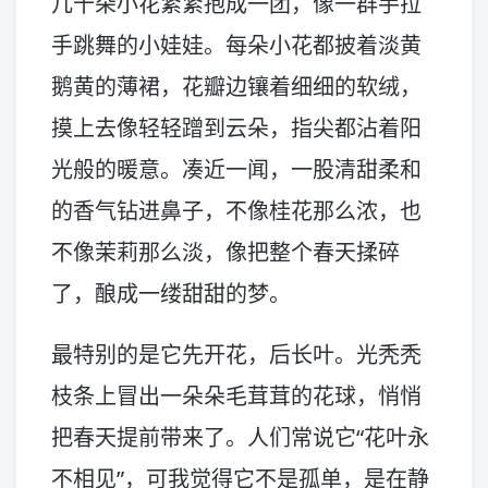
几十朵小花紧紧抱成一团，像一群手拉
手跳舞的小娃娃。每朵小花都披着淡黄
鹅黄的薄裙，花瓣边镶着细细的软绒，
摸上去像轻轻蹭到云朵，指尖都沾着阳
光般的暖意。凑近一闻，一股清甜柔和
的香气钻进鼻子，不像桂花那么浓，也
不像茉莉那么淡，像把整个春天揉碎
了，酿成一缕甜甜的梦。
最特别的是它先开花，后长叶。光秃秃
枝条上冒出一朵朵毛茸茸的花球，悄悄
把春天提前带来了。人们常说它“花叶永
不相见”，可我觉得它不是孤单，是在静