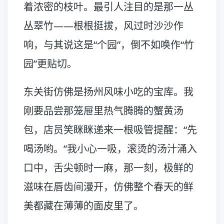
着浓密的枝叶。最引人注目的是那一丛
丛翠竹——根根挺拔，风过时沙沙作
响，与其说这是“个园”，倒不如唤作“竹
园”更贴切。
东关街仿佛是扬州风味小吃的宝库。我
刚要品尝那笼屉里热气腾腾的蟹黄汤
包，店员笑眯眯递来一根吸管提醒：“先
喝汤哟。”我小心一吸，滚烫的汤汁涌入
口中，舌尖顿时一麻，那一刻，极鲜的
滋味在唇齿间漫开，仿佛整个春天的鲜
美都藏在薄薄的面皮里了。