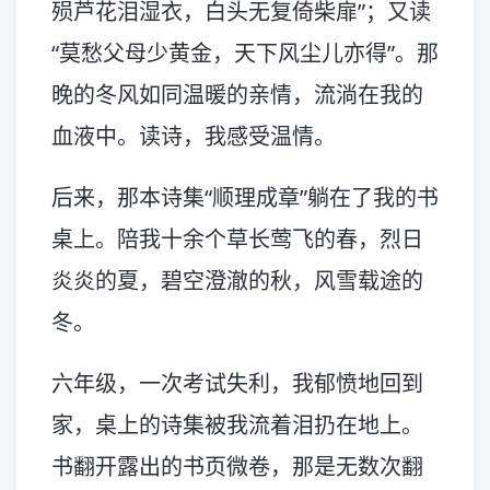
殒芦花泪湿衣，白头无复倚柴扉”；又读
“莫愁父母少黄金，天下风尘儿亦得”。那
晚的冬风如同温暖的亲情，流淌在我的
血液中。读诗，我感受温情。
后来，那本诗集“顺理成章”躺在了我的书
桌上。陪我十余个草长莺飞的春，烈日
炎炎的夏，碧空澄澈的秋，风雪载途的
冬。
六年级，一次考试失利，我郁愤地回到
家，桌上的诗集被我流着泪扔在地上。
书翻开露出的书页微卷，那是无数次翻