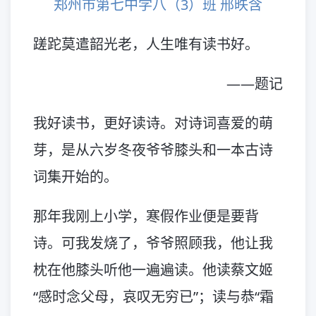
郑州市第七中学八（3）班 邢昳含
蹉跎莫遣韶光老，人生唯有读书好。
——题记
我好读书，更好读诗。对诗词喜爱的萌
芽，是从六岁冬夜爷爷膝头和一本古诗
词集开始的。
那年我刚上小学，寒假作业便是要背
诗。可我发烧了，爷爷照顾我，他让我
枕在他膝头听他一遍遍读。他读蔡文姬
“感时念父母，哀叹无穷已”；读与恭“霜