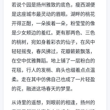
若说个园是扬州雅致的底色，瘦西湖便
是这座城市最灵动的眉眼。湖畔的桃花
开得正酣，一朵挨着一朵，粉莹莹的像
是少女颊边的羞红。更有那两色、三色
的桃树，宛如身着彩衣的仙子，在风中
轻轻摇曳，春风拂过，花瓣簌簌飘落，
在空中优雅舞蹈。地上铺了一层粉白的
花毯，行人的发梢、肩头也缀着点点温
柔。走在其中仿佛自己也成了一片轻盈
的花，融进这场春天的梦里。
从诗里的遥想，到眼前的相逢，扬州的