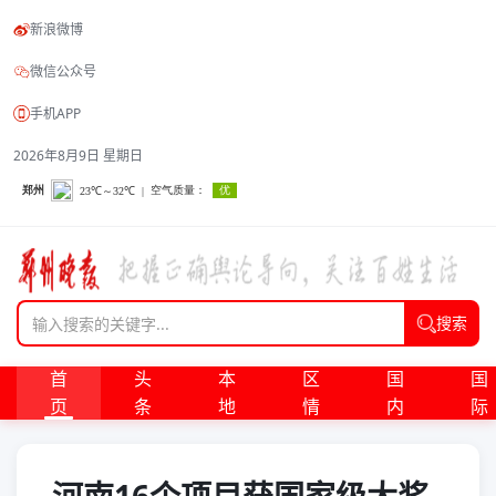
新浪微博
微信公众号
手机APP
2026年8月9日 星期日
搜索
首
头
本
区
国
国
页
条
地
情
内
际