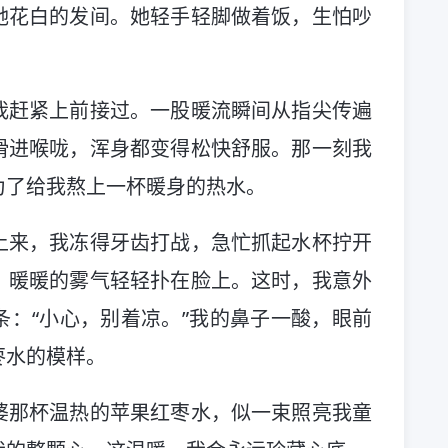
她花白的发间。她轻手轻脚做着饭，生怕吵
我赶紧上前接过。一股暖流瞬间从指尖传遍
滑进喉咙，浑身都变得松快舒服。那一刻我
为了给我熬上一杯暖身的热水。
上来，我冻得牙齿打战，急忙抓起水杯拧开
，暖暖的雾气轻轻扑在脸上。这时，我意外
：“小心，别着凉。”我的鼻子一酸，眼前
枣水的模样。
婆那杯温热的苹果红枣水，似一束照亮我童