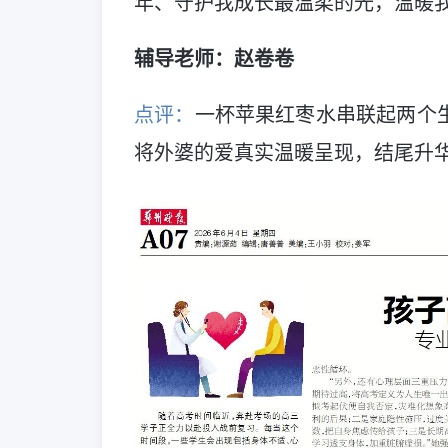
年、守护我成长最温柔的光，温暖
辅导老师：赵卷卷
点评：
一杯苹果红枣水串联起两个
将外婆的爱真实温暖呈现，结尾升