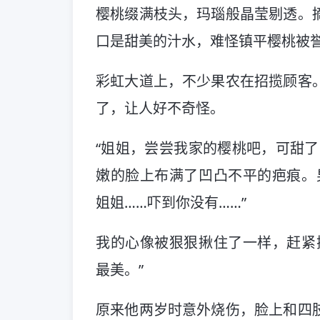
樱桃缀满枝头，玛瑙般晶莹剔透。
口是甜美的汁水，难怪镇平樱桃被誉
彩虹大道上，不少果农在招揽顾客
了，让人好不奇怪。
“姐姐，尝尝我家的樱桃吧，可甜了
嫩的脸上布满了凹凸不平的疤痕。
姐姐……吓到你没有……”
我的心像被狠狠揪住了一样，赶紧
最美。”
原来他两岁时意外烧伤，脸上和四