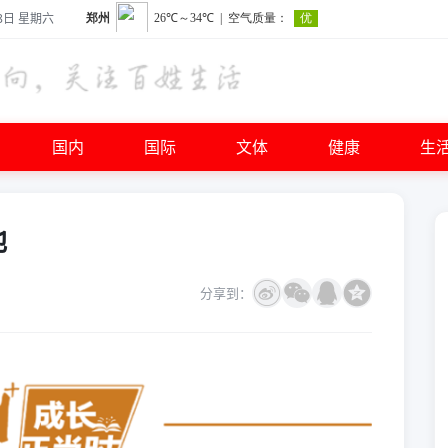
8日 星期六
国内
国际
文体
健康
生
地
分享到：