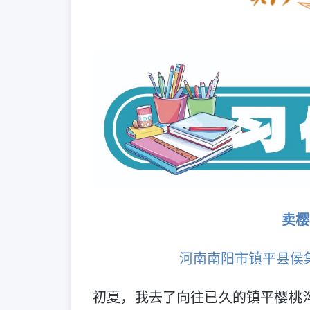
卖樱
河南南阳市镇平县侯
初夏，我去了向往已久的镇平樱桃