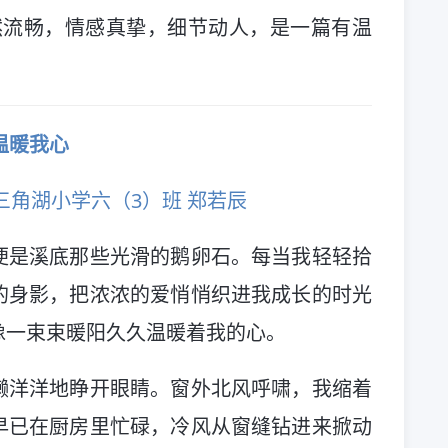
自然流畅，情感真挚，细节动人，是一篇有温
温暖我心
三角湖小学六（3）班 郑若辰
便是溪底那些光滑的鹅卵石。每当我轻轻拾
的身影，把浓浓的爱悄悄织进我成长的时光
像一束束暖阳久久温暖着我的心。
懒洋洋地睁开眼睛。窗外北风呼啸，我缩着
早已在厨房里忙碌，冷风从窗缝钻进来掀动