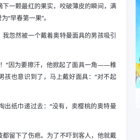
摘下一颗最红的果实，咬破薄皮的瞬间，满
为“早春第一果”。
。我忽然被一个戴着奥特曼面具的男孩吸引
！”因为要擦汗，他掀起了面具一角——稚
男孩也意识到了，马上戴好面具：“对不起
掏出纸巾递过去：“没有，卖樱桃的奥特曼
肢都留下了伤疤。为了不吓到客人，他就戴