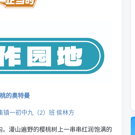
桃的奥特曼
集镇一初中九（2）班 侯林方
沟。漫山遍野的樱桃树上一串串红润饱满的