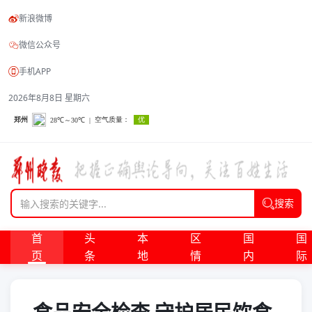
新浪微博
微信公众号
手机APP
2026年8月8日 星期六
搜索
首
头
本
区
国
国
页
条
地
情
内
际