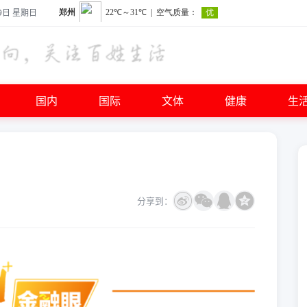
9日 星期日
国内
国际
文体
健康
生
分享到：