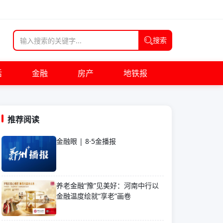
搜索
活
金融
房产
地铁报
推荐阅读
金融眼 | 8·5金播报
养老金融“豫”见美好：河南中行以
金融温度绘就“享老”画卷