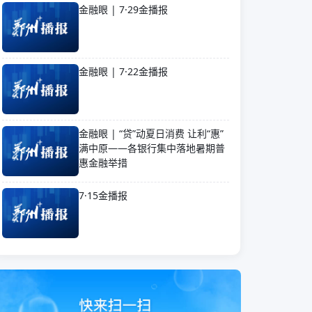
金融眼 | 7·29金播报
金融眼 | 7·22金播报
金融眼 | “贷”动夏日消费 让利“惠”
满中原——各银行集中落地暑期普
惠金融举措
7·15金播报