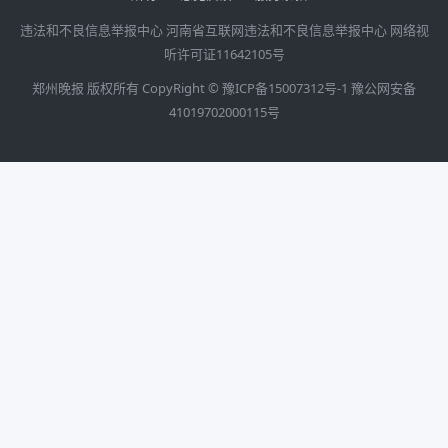
违法和不良信息举报中心
河南省互联网违法和不良信息举报中心
网络视
听许可证11642105号
郑州晚报 版权所有 CopyRight ©
豫ICP备15007312号-1
豫公网安备
41019702000115号