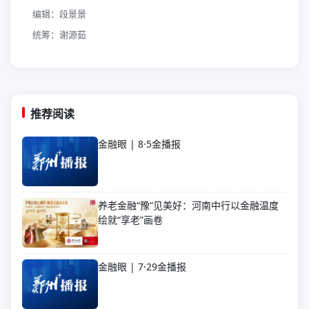
编辑：段景景
统筹：谢源茹
推荐阅读
金融眼 | 8·5金播报
养老金融“豫”见美好：河南中行以金融温度
绘就“享老”画卷
金融眼 | 7·29金播报