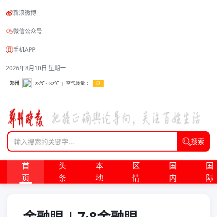
新浪微博
微信公众号
手机APP
2026年8月10日 星期一
搜索
首
头
本
区
国
国
页
条
地
情
内
际