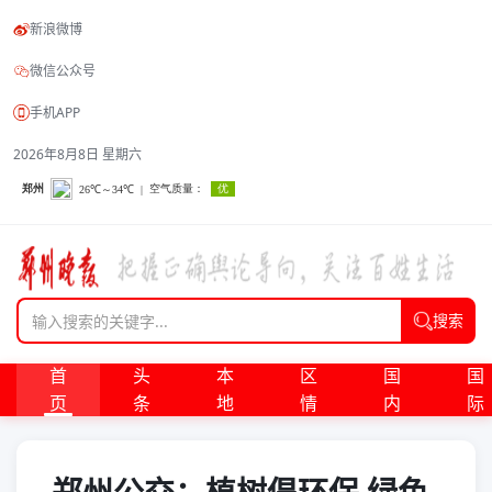
新浪微博
微信公众号
手机APP
2026年8月8日 星期六
搜索
首
头
本
区
国
国
页
条
地
情
内
际