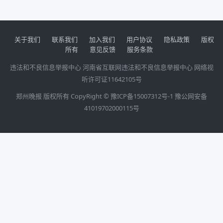
关于我们
联系我们
加入我们
用户协议
隐私政策
版权
所有
意见反馈
服务条款
违法和不良信息举报中心
河南省互联网违法和不良信息举报中心
网络视
听许可证11642105号
郑州晚报 版权所有 CopyRight ©
豫ICP备15007312号-1
豫公网安备
41019702000115号