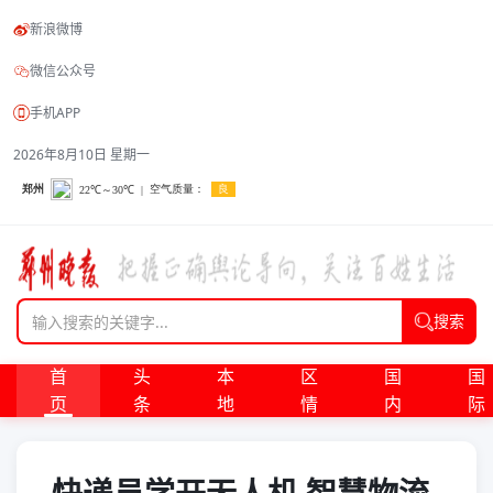
新浪微博
微信公众号
手机APP
2026年8月10日 星期一
搜索
首
头
本
区
国
国
页
条
地
情
内
际