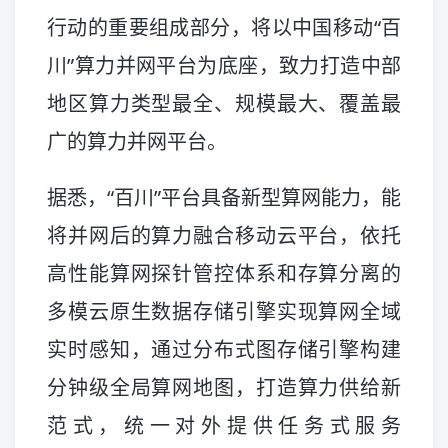
行动的重要组成部分，将以中国移动“百
川”算力并网平台为底座，致力打造中部
地区算力类型最全、规模最大、覆盖最
广的算力并网平台。
据悉，“百川”平台具备新型算网能力，能
将并网后的算力融合移动云平台，依托
高性能算网探针管控体系和存算分离的
多模云原生数据存储引擎实现算网全域
实时感知，通过分布式图存储引擎构建
分钟级全局算网地图，打造算力供给新
范式，统一对外提供任务式服务