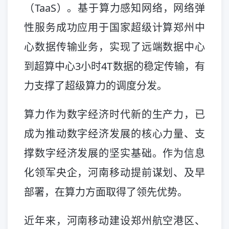
（TaaS）。基于算力感知网络，网络弹
性服务成功应用于国家超级计算郑州中
心数据传输业务，实现了远端数据中心
到超算中心3小时4T数据的稳定传输，有
力支撑了超级算力的调度分发。
算力作为数字经济时代新的生产力，已
成为推动数字经济发展的核心力量、支
撑数字经济发展的坚实基础。作为信息
化领军央企，河南移动提前谋划、及早
部署，在算力方面取得了领先优势。
近年来，河南移动建设郑州航空港区、