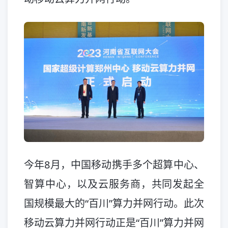
今年8月，中国移动携手多个超算中心、
智算中心，以及云服务商，共同发起全
国规模最大的“百川”算力并网行动。此次
移动云算力并网行动正是“百川”算力并网