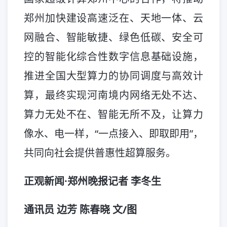
郑州加快建设高速泛在、天地一体、云
网融合、智能敏捷、绿色低碳、安全可
控的智能化综合性数字信息基础设施，
推进全国大型算力的协同调度与高效计
算，最终实现河南境内网络无处不达、
算力无处不在、智能无所不及，让算力
像水、电一样，“一点接入、即取即用”，
共同向社会提供普惠性超算服务。
正观新闻·郑州晚报记者 李冬生
通讯员 边芳 陈春晓 文/图