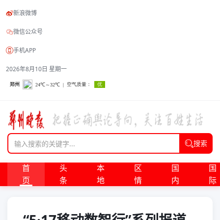
新浪微博
微信公众号
手机APP
2026年8月10日 星期一
搜索
首
头
本
区
国
国
页
条
地
情
内
际