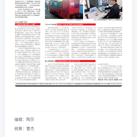
编辑：陶莎
统筹：曹杰