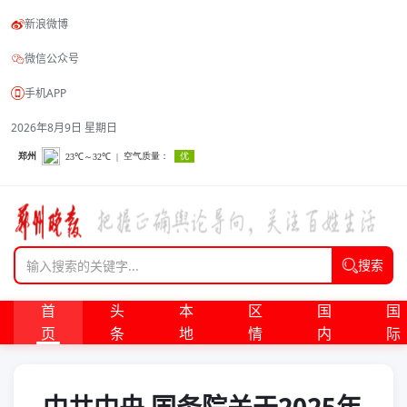
新浪微博
微信公众号
手机APP
2026年8月9日 星期日
搜索
首
头
本
区
国
国
页
条
地
情
内
际