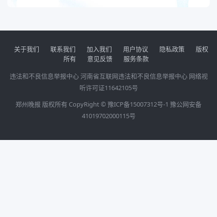
关于我们
联系我们
加入我们
用户协议
隐私政策
版权
所有
意见反馈
服务条款
违法和不良信息举报中心
河南省互联网违法和不良信息举报中心
网络视
听许可证11642105号
郑州晚报 版权所有 CopyRight ©
豫ICP备15007312号-1
豫公网安备
41019702000115号