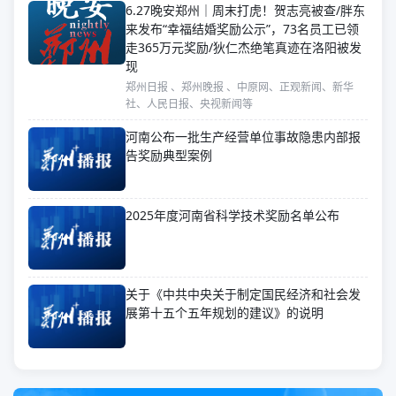
6.27晚安郑州｜周末打虎！贺志亮被查/胖东
来发布“幸福结婚奖励公示”，73名员工已领
走365万元奖励/狄仁杰绝笔真迹在洛阳被发
现
郑州日报 、郑州晚报 、中原网、正观新闻、新华
社、人民日报、央视新闻等
河南公布一批生产经营单位事故隐患内部报
告奖励典型案例
2025年度河南省科学技术奖励名单公布
关于《中共中央关于制定国民经济和社会发
展第十五个五年规划的建议》的说明