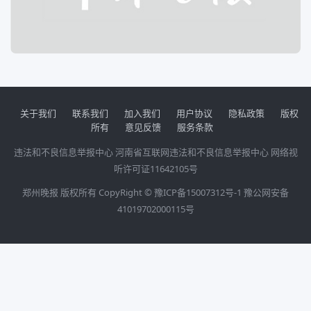
关于我们
联系我们
加入我们
用户协议
隐私政策
版权
所有
意见反馈
服务条款
违法和不良信息举报中心
河南省互联网违法和不良信息举报中心
网络视
听许可证11642105号
郑州晚报 版权所有 CopyRight ©
豫ICP备15007312号-1
豫公网安备
41019702000115号