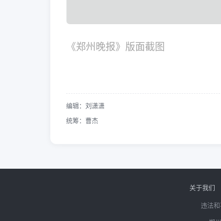
《郑州晚报》版面截图
编辑：刘潇潇
统筹：曹杰
关于我们
违法和