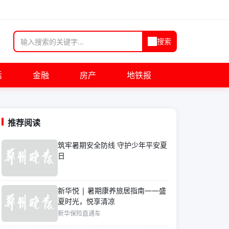
搜索
活
金融
房产
地铁报
推荐阅读
筑牢暑期安全防线 守护少年平安夏
日
新华悦 | 暑期康养旅居指南——盛
夏时光，悦享清凉
新华保险直通车