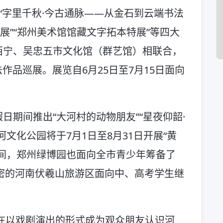
“字里千秋·今古通脉——从金石到云端书法
展”“郑州美术馆馆藏文字拓本特展”等四大
西宁、吴忠五市文化馆（群艺馆）相联合，
法作品巡展。展览自6月25日至7月15日面向
日期间推出“大河村的动物朋友”“星夜仰韶·
文化公园将于7月1日至8月31日开展“黄
间，郑州绿博园也面向全市青少年筹备了
新密的河南伏羲山旅游区面向中、高考学生继
在以戏剧演出的形式成为观众朋友认识河