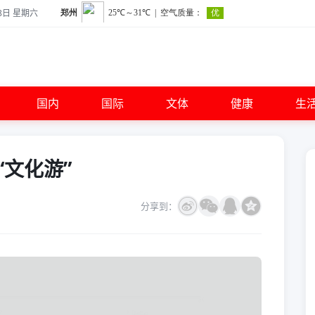
8日 星期六
国内
国际
文体
健康
生
文化游”
分享到：