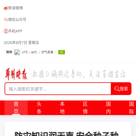
新浪微博
微信公众号
手机APP
2026年8月7日 星期五
搜索
首
头
本
区
国
国
页
条
地
情
内
际