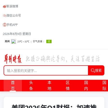
新浪微博
微信公众号
手机APP
2026年8月9日 星期日
搜索
首
头
本
区
国
国
页
条
地
情
内
际