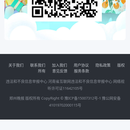
关于我们
联系我们
加入我们
用户协议
隐私政策
版权
所有
意见反馈
服务条款
违法和不良信息举报中心
河南省互联网违法和不良信息举报中心
网络视
听许可证11642105号
郑州晚报 版权所有 CopyRight ©
豫ICP备15007312号-1
豫公网安备
41019702000115号