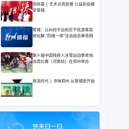
郑房荟 | 艺术点亮街巷 公益彩绘蝶
变管城
管城：让纠纷不出街区不扰游客就
地化解 “四维一体”法治组合拳亮相
第十届中国残疾人冰雪运动季旱地
冰壶比赛（河南站）在郑州举办
商流时代 | 寻味郑州 从管城街开始