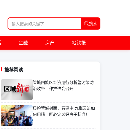
搜索
活
金融
房产
地铁报
推荐阅读
管城回族区经济运行分析暨污染防
治攻坚工作推进会召开
质检管城封面，看建中·九樾云筑如
何用精工匠心定义好房子标准！