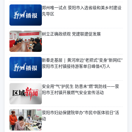
郑州唯一试点 荥阳市入选省级和美乡村建设
先导区
树立正确政绩观 党建联建促发展
新春走基层 | 黄河岸边“老把式”变身“新网红”
荥阳市王村镇接待游客单日峰值4万人
安全用“气”护民生 防患未“燃”筑防线——荥
阳市王村镇开展燃气安全宣传活动
荥阳市妇幼保健院举办“市民中医体验日”活
动