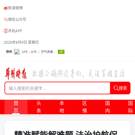
新浪微博
微信公众号
手机APP
2026年8月9日 星期日
搜索
首
头
本
区
国
国
页
条
地
情
内
际