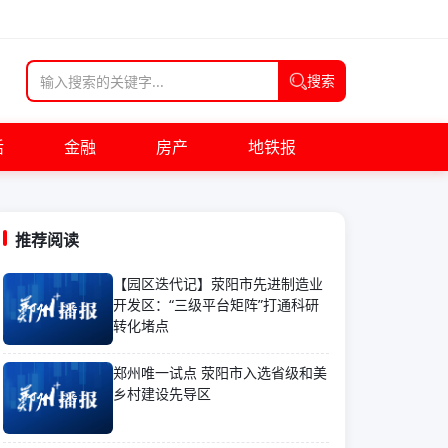
搜索
活
金融
房产
地铁报
推荐阅读
【园区迭代记】荥阳市先进制造业
开发区：“三级平台矩阵”打通科研
转化堵点
郑州唯一试点 荥阳市入选省级和美
乡村建设先导区