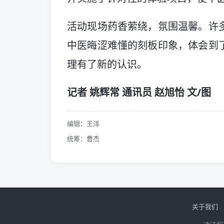
活动现场药香萦绕，氛围温馨。许
中医晦涩难懂的刻板印象，体会到
理有了新的认识。
记者 姚辉常 通讯员 赵旭怡 文/图
编辑：王洋
统筹：曹杰
关于我们