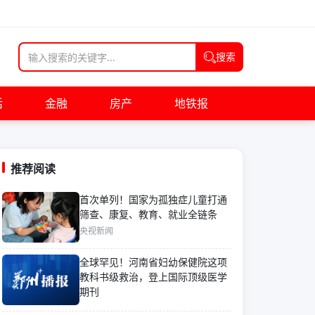
搜索
活
金融
房产
地铁报
推荐阅读
首次单列！国家为孤独症儿童打通
筛查、康复、教育、就业全链条
央视新闻
全球罕见！河南省妇幼保健院这项
教科书级救治，登上国际顶级医学
期刊