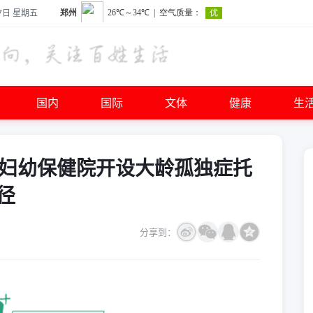
7日 星期五
国内
国际
文体
健康
生
省妇幼保健院开设大龄孤独症托
径
分享到：