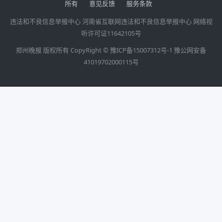
所有
意见反馈
服务条款
违法和不良信息举报中心
河南省互联网违法和不良信息举报中心
网络视
听许可证11642105号
郑州晚报 版权所有 CopyRight ©
豫ICP备15007312号-1
豫公网安备
41019702000115号