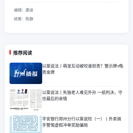
编辑：康迪
统筹：陈静
推荐阅读
以案说法丨萌宠互动被咬谁担责？警示牌≠免
责金牌
以案说法丨失独老人难见外孙 一纸判决，守
住最后的亲情
平安银行郑州分行以案说险（一）丨外卖骑
手警惕虚假冲单奖励骗局