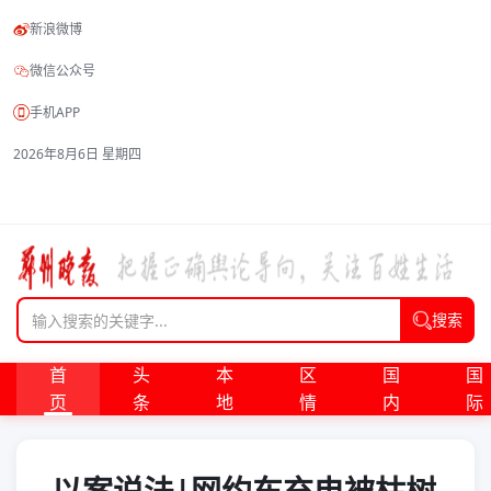
新浪微博
微信公众号
手机APP
2026年8月6日 星期四
搜索
首
头
本
区
国
国
页
条
地
情
内
际