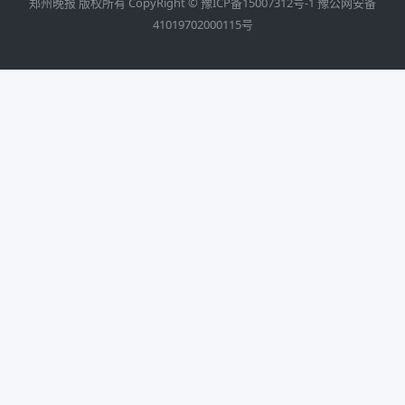
郑州晚报 版权所有 CopyRight ©
豫ICP备15007312号-1
豫公网安备
41019702000115号