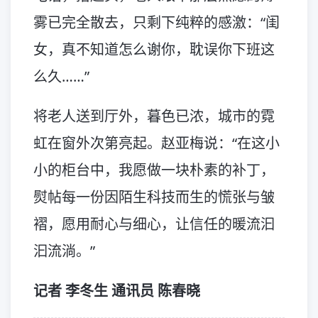
雾已完全散去，只剩下纯粹的感激：“闺
女，真不知道怎么谢你，耽误你下班这
么久……”
将老人送到厅外，暮色已浓，城市的霓
虹在窗外次第亮起。赵亚梅说：“在这小
小的柜台中，我愿做一块朴素的补丁，
熨帖每一份因陌生科技而生的慌张与皱
褶，愿用耐心与细心，让信任的暖流汩
汩流淌。”
记者 李冬生 通讯员 陈春晓