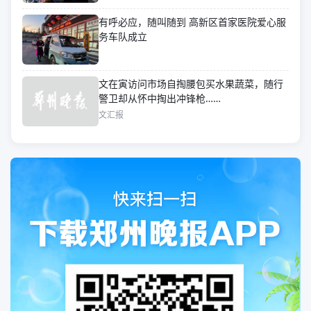
有呼必应，随叫随到 高新区首家医院爱心服
务车队成立
文在寅访问市场自掏腰包买水果蔬菜，随行
警卫却从怀中掏出冲锋枪……
文汇报