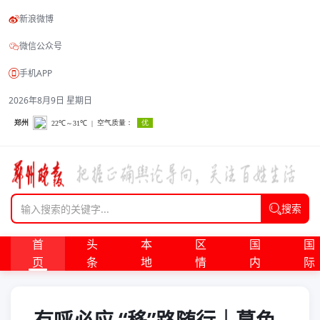
新浪微博
微信公众号
手机APP
2026年8月9日 星期日
搜索
首
头
本
区
国
国
页
条
地
情
内
际