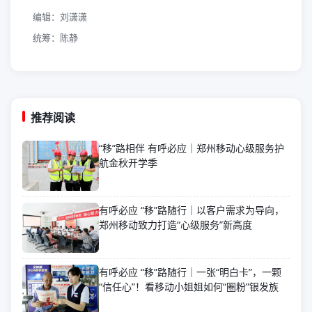
编辑：刘潇潇
统筹：陈静
推荐阅读
“移”路相伴 有呼必应｜郑州移动心级服务护
航金秋开学季
有呼必应 “移”路随行｜以客户需求为导向，
郑州移动致力打造“心级服务”新高度
有呼必应 “移”路随行｜一张“明白卡”，一颗
“信任心”！看移动小姐姐如何“圈粉”银发族