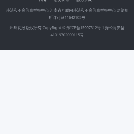
违法和不良信息举报中心
河南省互联网违法和不良信息举报中心
网络视
听许可证11642105号
郑州晚报 版权所有 CopyRight ©
豫ICP备15007312号-1
豫公网安备
41019702000115号