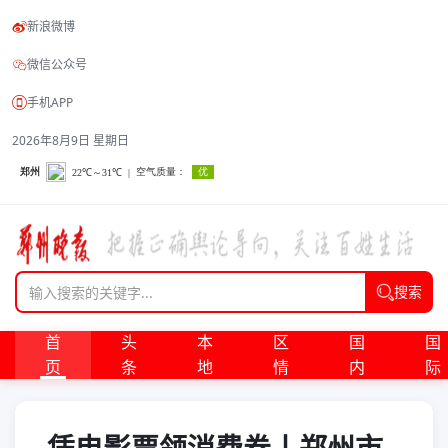
新浪微博
微信公众号
手机APP
2026年8月9日 星期日
搜索
首
头
本
区
国
国
页
条
地
情
内
际