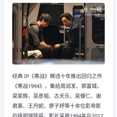
经典 IP《寒战》暌违十年推出回归之作
《寒战1994》，集结周润发、郭富城、
梁家辉、吴彦祖、古天乐、吴慷仁、谢
君豪、王丹妮、廖子妤等十余位影帝影
后级超强阵容。影片采用1994年与2017