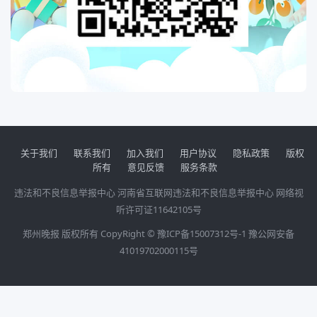
关于我们
联系我们
加入我们
用户协议
隐私政策
版权
所有
意见反馈
服务条款
违法和不良信息举报中心
河南省互联网违法和不良信息举报中心
网络视
听许可证11642105号
郑州晚报 版权所有 CopyRight ©
豫ICP备15007312号-1
豫公网安备
41019702000115号