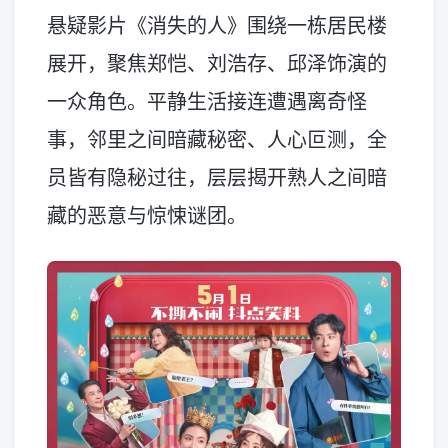
悬疑影片《消失的人》围绕一栋居民楼
展开，聚焦郑恺、刘浩存、邱泽饰演的
一众角色。平静生活接连遭遇离奇怪
事，邻里之间暗藏秘密、人心叵测，全
员皆有隐秘过往，层层揭开熟人之间暗
藏的恶意与惊悚谜团。