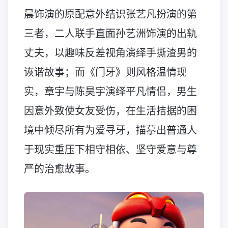
晨饰演的原配意外结识张艺凡扮演的第
三者，二人联手直面孙艺洲饰演的出轨
丈夫，以趣味反差视角演绎手撕渣男的
诙谐故事；而《门牙》则风格温情现
实，章宇与陈昊宇演绎平凡情侣，男生
因意外致使女友受伤，在生活拮据的困
境中倾尽所有为爱寻牙，描摹出普通人
于现实重压下相守相依、坚守爱意与尊
严的治愈故事。