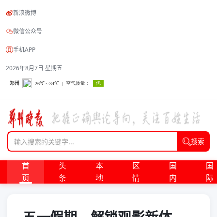
新浪微博
微信公众号
手机APP
2026年8月7日 星期五
搜索
首
头
本
区
国
国
页
条
地
情
内
际