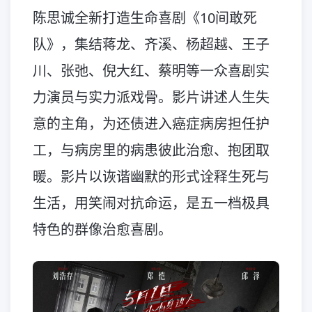
陈思诚全新打造生命喜剧《10间敢死
队》，集结蒋龙、齐溪、杨超越、王子
川、张弛、倪大红、蔡明等一众喜剧实
力演员与实力派戏骨。影片讲述人生失
意的主角，为还债进入癌症病房担任护
工，与病房里的病患彼此治愈、抱团取
暖。影片以诙谐幽默的形式诠释生死与
生活，用笑闹对抗命运，是五一档极具
特色的群像治愈喜剧。