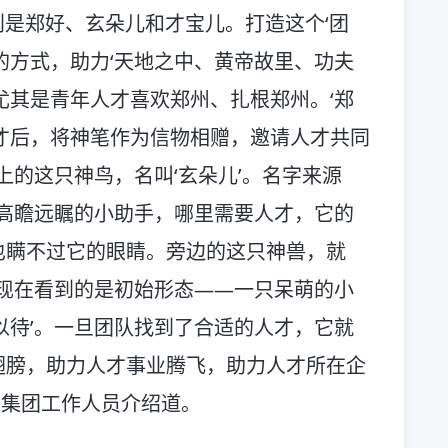
别是郑好、玄朵儿和才宝儿。打造这个‘团
的方式，助力‘天地之中、黄帝故里、功夫
尤其是青年人才喜欢郑州、扎根郑州。‘郑
才后，将神笔作为信物相赠，邀请人才共同
上的这只神鸟，名叫‘玄朵儿’。名字来源
个高瞻远瞩的小助手，哪里需要人才，它的
也瞒不过它的眼睛。旁边的这只神兽，就
家现在看到的是初始形态——一只呆萌的小
以待’。一旦团队找到了合适的人才，它就
翅膀，助力人才事业腾飞，助力人才所在企
展集团工作人员介绍道。