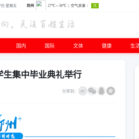
7日 星期五
国内
国际
文体
健康
生
·大学生集中毕业典礼举行
分享到：