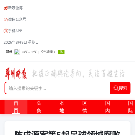
新浪微博
微信公众号
手机APP
2026年8月9日 星期日
搜索
首
头
本
区
国
国
页
条
地
情
内
际