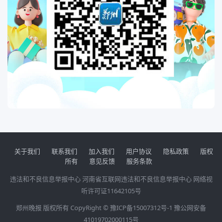
关于我们
联系我们
加入我们
用户协议
隐私政策
版权
所有
意见反馈
服务条款
违法和不良信息举报中心
河南省互联网违法和不良信息举报中心
网络视
听许可证11642105号
郑州晚报 版权所有 CopyRight ©
豫ICP备15007312号-1
豫公网安备
41019702000115号