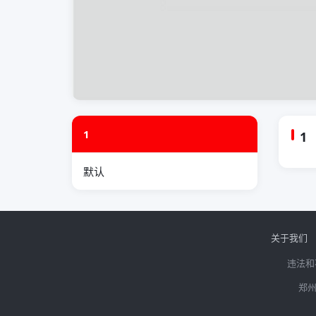
1
1
默认
关于我们
违法和
郑州