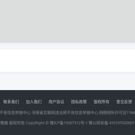
联系我们
加入我们
用户协议
隐私政策
版权所有
意见反馈
不良信息举报中心
河南省互联网违法和不良信息举报中心
网络视听许可证1164
晚报 版权所有 CopyRight ©
豫ICP备15007312号-1
豫公网安备 410197020001