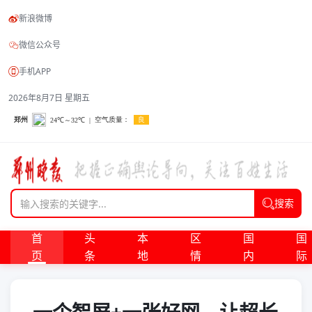
新浪微博
微信公众号
手机APP
2026年8月7日 星期五
搜索
首
头
本
区
国
国
页
条
地
情
内
际