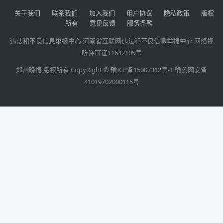
关于我们
联系我们
加入我们
用户协议
隐私政策
版权
所有
意见反馈
服务条款
违法和不良信息举报中心
河南省互联网违法和不良信息举报中心
网络视
听许可证11642105号
郑州晚报 版权所有 CopyRight ©
豫ICP备15007312号-1
豫公网安备
41019702000115号