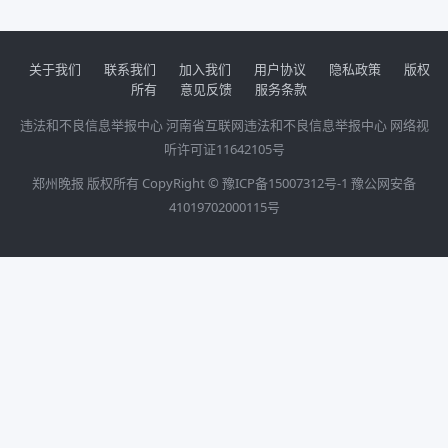
关于我们
联系我们
加入我们
用户协议
隐私政策
版权
所有
意见反馈
服务条款
违法和不良信息举报中心
河南省互联网违法和不良信息举报中心
网络视
听许可证11642105号
郑州晚报 版权所有 CopyRight ©
豫ICP备15007312号-1
豫公网安备
41019702000115号