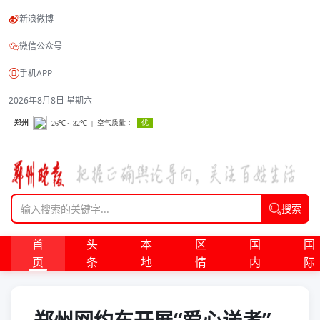
新浪微博
微信公众号
手机APP
2026年8月8日 星期六
搜索
首
头
本
区
国
国
页
条
地
情
内
际