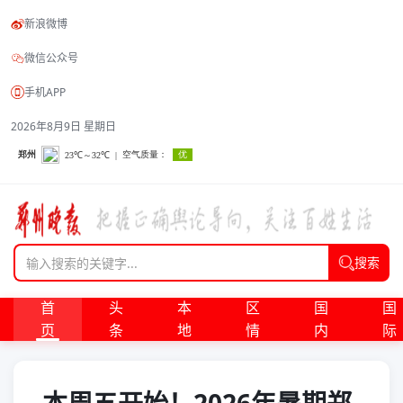
新浪微博
微信公众号
手机APP
2026年8月9日 星期日
搜索
首
头
本
区
国
国
页
条
地
情
内
际