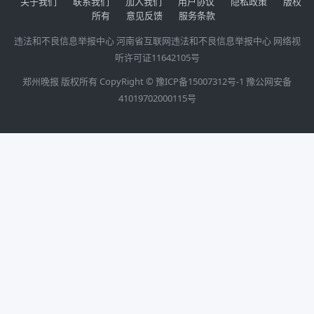
关于我们
联系我们
加入我们
用户协议
隐私政策
版权
所有
意见反馈
服务条款
违法和不良信息举报中心
河南省互联网违法和不良信息举报中心
网络视
听许可证11642105号
郑州晚报 版权所有 CopyRight ©
豫ICP备15007312号-1
豫公网安备
41019702000115号