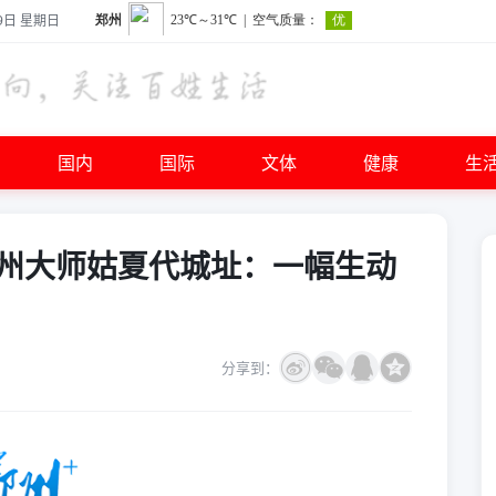
9日 星期日
国内
国际
文体
健康
生
州大师姑夏代城址：一幅生动
分享到：