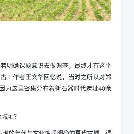
带着明确课题意识去做调查，最终才有这个
考古工作者王文华回忆说，当时之所以对郑
因为这里密集分布着新石器时代遗址40余
至城址？
发现的年代与文化性质明确的夏代古城，得