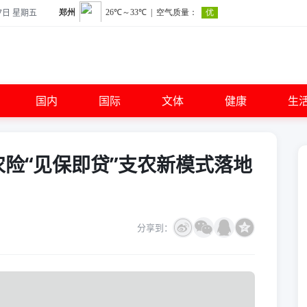
7日 星期五
国内
国际
文体
健康
生
农险“见保即贷”支农新模式落地
分享到：