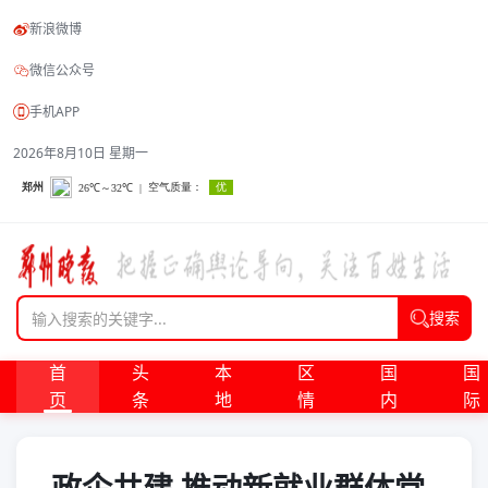
新浪微博
微信公众号
手机APP
2026年8月10日 星期一
搜索
首
头
本
区
国
国
页
条
地
情
内
际