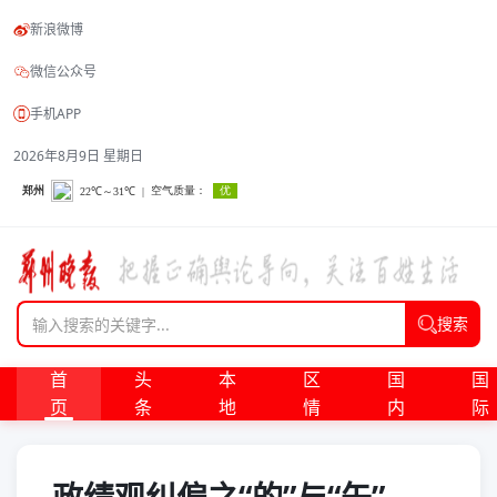
新浪微博
微信公众号
手机APP
2026年8月9日 星期日
搜索
首
头
本
区
国
国
页
条
地
情
内
际