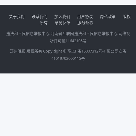
关于我们
联系我们
加入我们
用户协议
隐私政策
版权
所有
意见反馈
服务条款
违法和不良信息举报中心
河南省互联网违法和不良信息举报中心
网络视
听许可证11642105号
郑州晚报 版权所有 CopyRight ©
豫ICP备15007312号-1
豫公网安备
41019702000115号