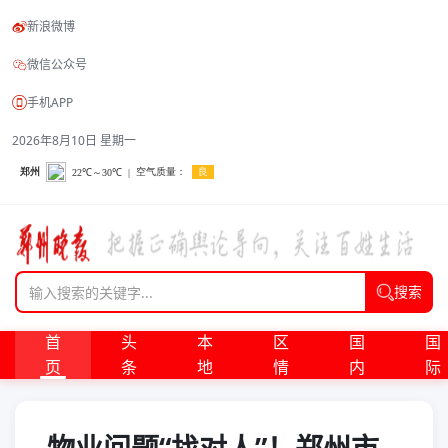
新浪微博
微信公众号
手机APP
2026年8月10日 星期一
搜索
首
头
本
区
国
国
页
条
地
情
内
际