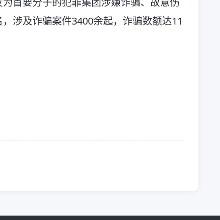
发为首要分子的犯罪集团涉嫌诈骗、故意伤
，涉及诈骗案件3400余起，诈骗数额达11