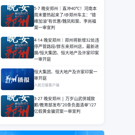
5·7 晚安郑州｜直冲40℃！河南本
周末要热起来了/@郑州车主：“错
峰加油”有优惠/魏凤和案、李尚福
案一审宣判
4·14 晚安郑州｜郑州将新增32处违
停严管路段/胖东来郑州店，最新进
展/恒大集团、恒大地产及许家印案
一审开庭
恒大集团、恒大地产及许家印案一
审开庭
人民日报客户端
3·27 晚安郑州 | 万岁山武侠城致
歉/教育部发布“20条负面清单”/27
亿假黄金骗贷案一审宣判