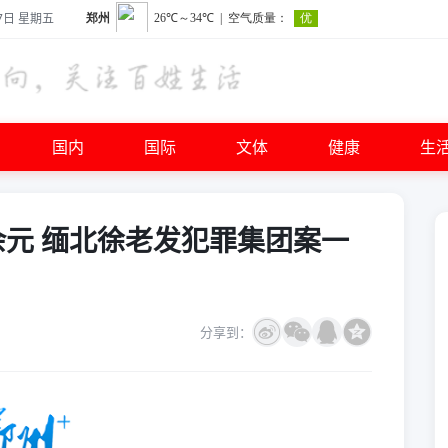
7日 星期五
国内
国际
文体
健康
生
亿余元 缅北徐老发犯罪集团案一
分享到：