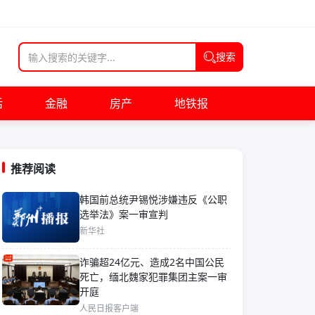
搜索
活
金融
房产
地铁报
推荐阅读
韩国前总统尹锡悦涉嫌违反《公职
选举法》案一审宣判
新华社
诈骗超24亿元、造成2名中国公民
死亡，缅北魏家犯罪集团主案一审
开庭
人民日报客户端