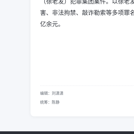
（徐老发）犯罪集团案件。以徐老
害、非法拘禁、敲诈勒索等多项罪名
亿余元。
编辑：刘潇潇
统筹：陈静