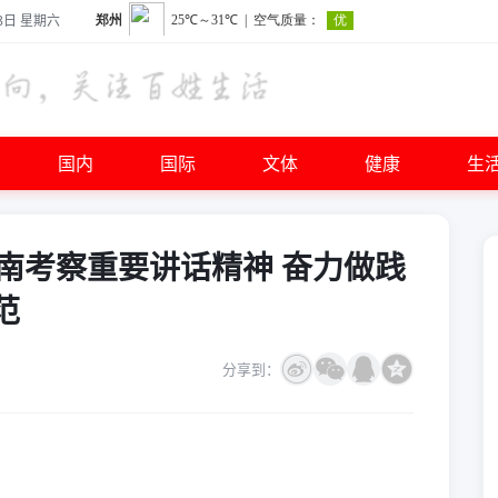
8日 星期六
国内
国际
文体
健康
生
南考察重要讲话精神 奋力做践
范
分享到：