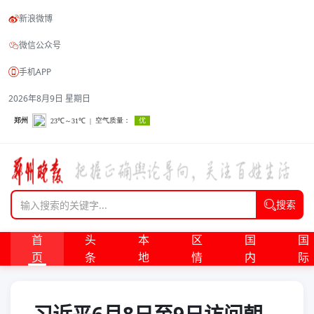
新浪微博
微信公众号
手机APP
2026年8月9日 星期日
搜索
首
头
本
区
国
国
页
条
地
情
内
际