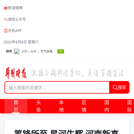
新浪微博
微信公众号
手机APP
2026年8月8日 星期六
搜索
首
头
本
区
国
国
页
条
地
情
内
际