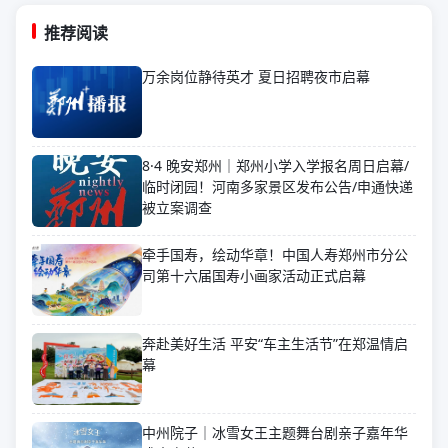
推荐阅读
万余岗位静待英才 夏日招聘夜市启幕
8·4 晚安郑州｜郑州小学入学报名周日启幕/
临时闭园！河南多家景区发布公告/申通快递
被立案调查
牵手国寿，绘动华章！中国人寿郑州市分公
司第十六届国寿小画家活动正式启幕
奔赴美好生活 平安“车主生活节”在郑温情启
幕
中州院子｜冰雪女王主题舞台剧亲子嘉年华