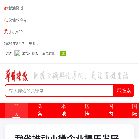
新浪微博
微信公众号
手机APP
2026年8月7日 星期五
搜索
首
头
本
区
国
国
页
条
地
情
内
际