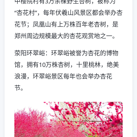
中楼院村有3万余棵野生杏树，被称为
“杏花村”，每年伏羲山风景区都会举办杏
花节；凤凰山有上万株百年老杏树，是
郑州周边规模最大的杏花观赏地之一。
荥阳环翠峪：环翠峪被誉为杏花的博物
馆，拥有10万株杏树，十里桃林，绝美
浪漫，环翠峪景区每年也会举办杏花
节。