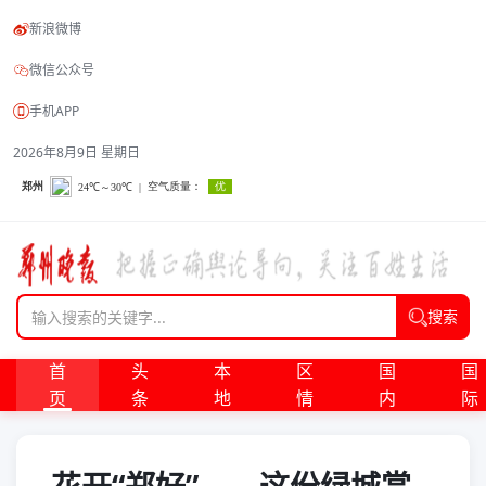
新浪微博
微信公众号
手机APP
2026年8月9日 星期日
搜索
首
头
本
区
国
国
页
条
地
情
内
际