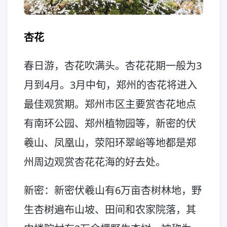
杏花
春日游，杏花吹满头。杏花花期一般为3
月到4月。3月中旬，郑州的杏花将进入
最佳观赏期。郑州市区主要赏杏花地点
有南环公园、郑州植物园等，新密的伏
羲山、凤凰山，荥阳环翠峪等地都是郑
州周边观赏杏花花海的好去处。
新密：新密伏羲山有6万亩杏树林地，野
生杏树遍布山坡、田间和农家院落，其