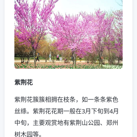
紫荆花
紫荆花簇簇相拥在枝条，如一条条紫色
丝绦。紫荆花花期一般在3月下旬到4月
中旬，主要观赏地有紫荆山公园、郑州
树木园等。