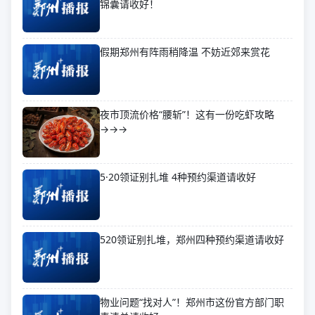
锦囊请收好！
假期郑州有阵雨稍降温 不妨近郊来赏花
夜市顶流价格“腰斩”！这有一份吃虾攻略
→→→
5·20领证别扎堆 4种预约渠道请收好
520领证别扎堆，郑州四种预约渠道请收好
物业问题“找对人”！郑州市这份官方部门职