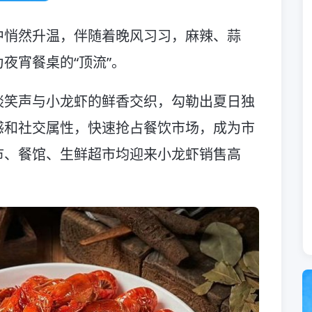
中悄然升温，伴随着晚风习习，麻辣、蒜
夜宵餐桌的“顶流”。
谈笑声与小龙虾的鲜香交织，勾勒出夏日独
感和社交属性，快速抢占餐饮市场，成为市
市、餐馆、生鲜超市均迎来小龙虾销售高