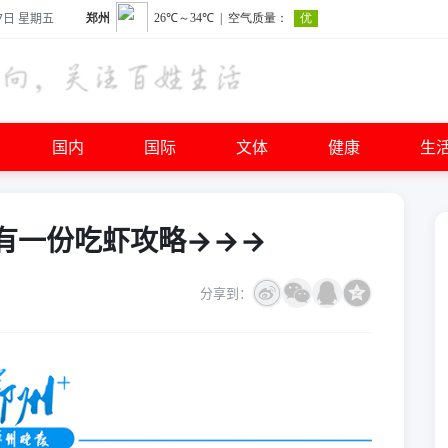
7日 星期五
国内
国际
文体
健康
生
这有一份吃虾攻略→→→
分享到：