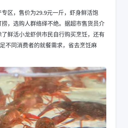
专区，售价为29.9元一斤，虾身鲜活饱
打捞，选购人群络绎不绝。据超市售货员介
除了鲜活小龙虾供市民自行购买烹饪，还有
满足不同消费者的就餐需求，省去烹饪麻