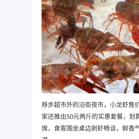
移步超市外的沿街夜市，小龙虾售价
家还推出50元两斤的实惠套餐，划
席，食客围坐桌边剥虾畅谈，鲜香