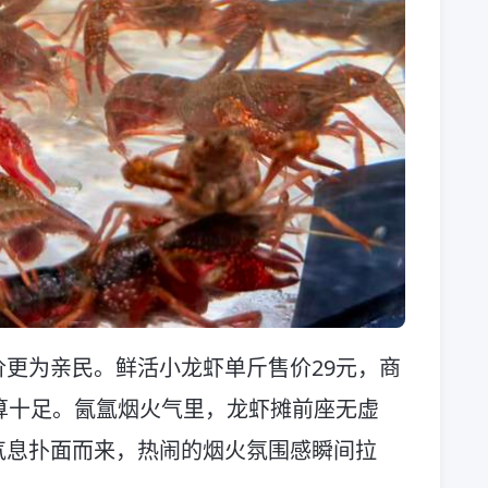
更为亲民。鲜活小龙虾单斤售价29元，商
算十足。氤氲烟火气里，龙虾摊前座无虚
气息扑面而来，热闹的烟火氛围感瞬间拉