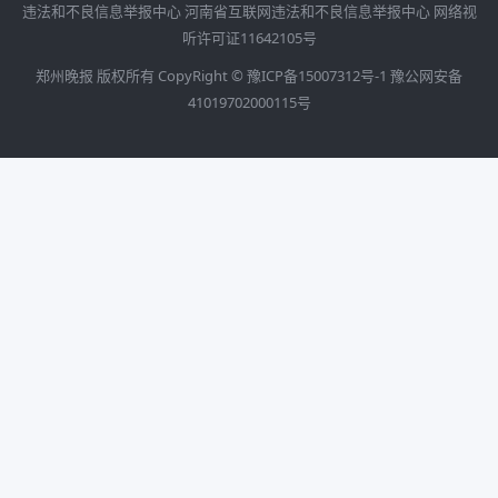
违法和不良信息举报中心
河南省互联网违法和不良信息举报中心
网络视
听许可证11642105号
郑州晚报 版权所有 CopyRight ©
豫ICP备15007312号-1
豫公网安备
41019702000115号