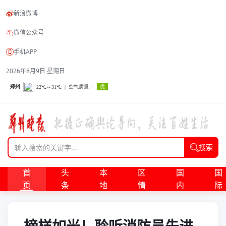
新浪微博
微信公众号
手机APP
2026年8月9日 星期日
搜索
首
头
本
区
国
国
页
条
地
情
内
际