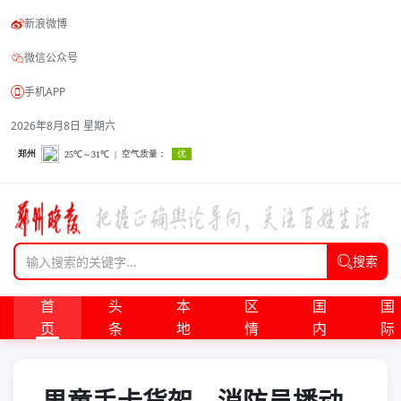
新浪微博
微信公众号
手机APP
2026年8月8日 星期六
搜索
首
头
本
区
国
国
页
条
地
情
内
际