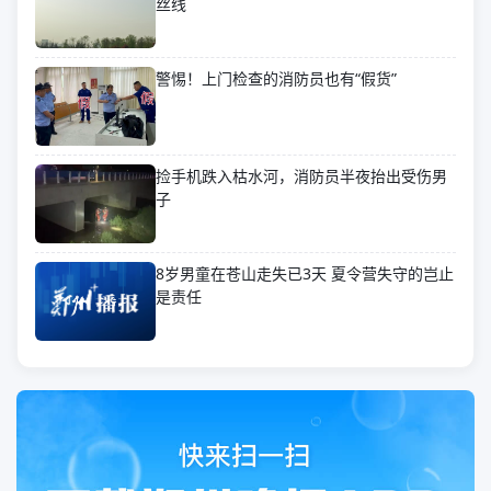
丝线
警惕！上门检查的消防员也有“假货”
捡手机跌入枯水河，消防员半夜抬出受伤男
子
8岁男童在苍山走失已3天 夏令营失守的岂止
是责任