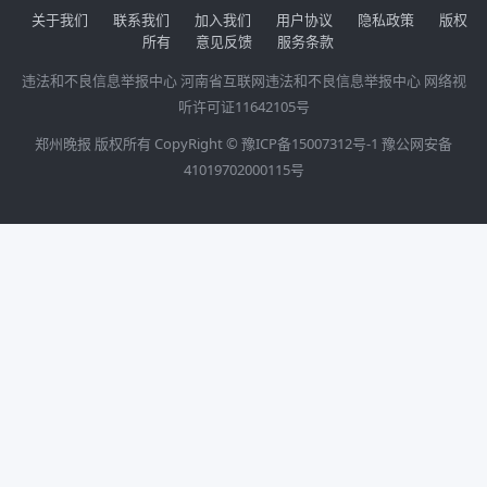
关于我们
联系我们
加入我们
用户协议
隐私政策
版权
所有
意见反馈
服务条款
违法和不良信息举报中心
河南省互联网违法和不良信息举报中心
网络视
听许可证11642105号
郑州晚报 版权所有 CopyRight ©
豫ICP备15007312号-1
豫公网安备
41019702000115号