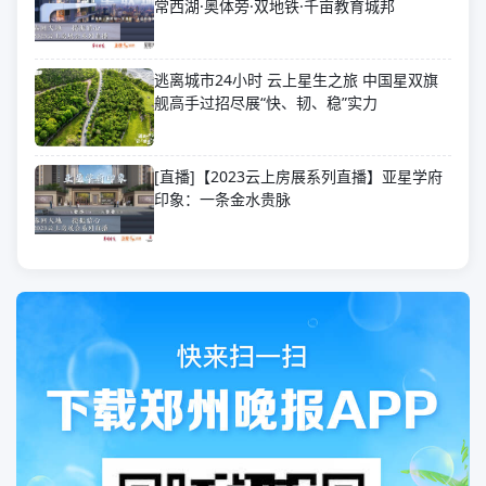
常西湖·奥体旁·双地铁·千亩教育城邦
逃离城市24小时 云上星生之旅 中国星双旗
舰高手过招尽展“快、韧、稳”实力
[直播]【2023云上房展系列直播】亚星学府
印象：一条金水贵脉