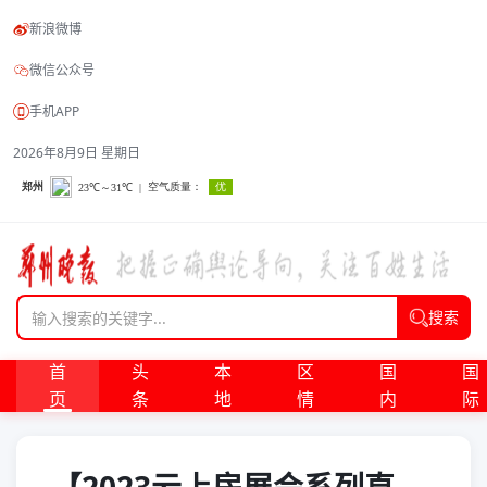
新浪微博
微信公众号
手机APP
2026年8月9日 星期日
搜索
首
头
本
区
国
国
页
条
地
情
内
际