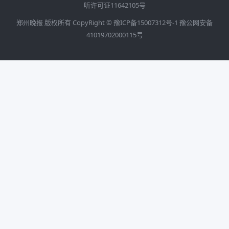
听许可证11642105号
郑州晚报 版权所有 CopyRight ©
豫ICP备15007312号-1
豫公网安备
41019702000115号