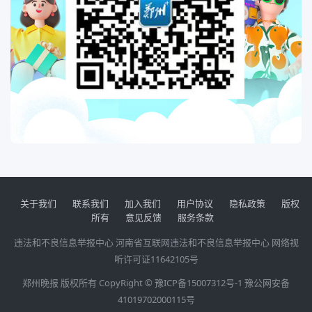
关于我们
联系我们
加入我们
用户协议
隐私政策
版权
所有
意见反馈
服务条款
违法和不良信息举报中心
河南省互联网违法和不良信息举报中心
网络视
听许可证11642105号
郑州晚报 版权所有 CopyRight ©
豫ICP备15007312号-1
豫公网安备
41019702000115号