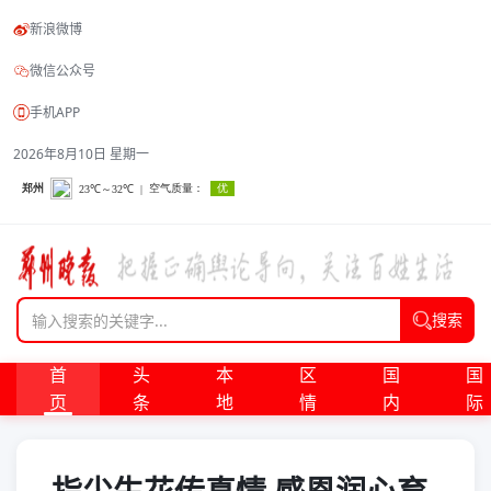
新浪微博
微信公众号
手机APP
2026年8月10日 星期一
搜索
首
头
本
区
国
国
页
条
地
情
内
际