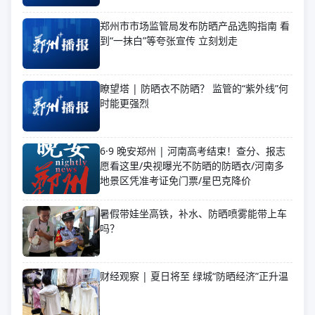
郑州市市场监管局发布防晒产品选购指南 看
到“一抹白”等夸张宣传 立刻划走
瞭望塔 | 防晒衣不防晒？ 监管的“紫外线”何
时能更强烈
6·9 晚安郑州 | 河南高考结束！查分、报志
愿看这里/央视曝光不防晒的防晒衣/河南多
地景区凭准考证免门票/星巴克降价
暑假带娃坐高铁，补水、防晒喷雾能带上车
吗？
财经观察 | 夏日将至 绿城“防晒经济”正升温