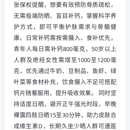
张保权
提醒，想要有效预防骨质疏松，
无需极端防晒、盲目补钙，掌握科学养
护方式，即可平衡护肤需求与骨骼健
康。日常补钙需按需摄入、食补优先，
青年人每日需补钙800毫克，50岁以上
人群及绝经女性需增至1000至1200毫
克，优先通过牛奶、豆制品、鱼虾、绿
叶菜等食材补充，饮食摄入不足可搭配
钙片随餐服用，提升吸收效果。 同时坚
持适度日晒，避开正午强光时段，早晚
裸露四肢日晒15至30分钟，助力皮肤合
成维生素D，长期久坐少晒人群可遵医