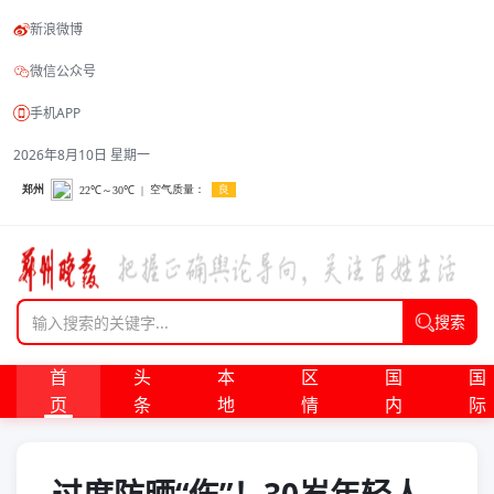
新浪微博
微信公众号
手机APP
2026年8月10日 星期一
搜索
首
头
本
区
国
国
页
条
地
情
内
际