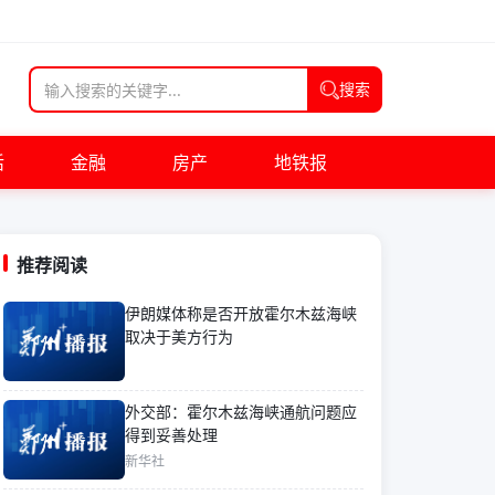
搜索
活
金融
房产
地铁报
推荐阅读
伊朗媒体称是否开放霍尔木兹海峡
取决于美方行为
外交部：霍尔木兹海峡通航问题应
得到妥善处理
新华社