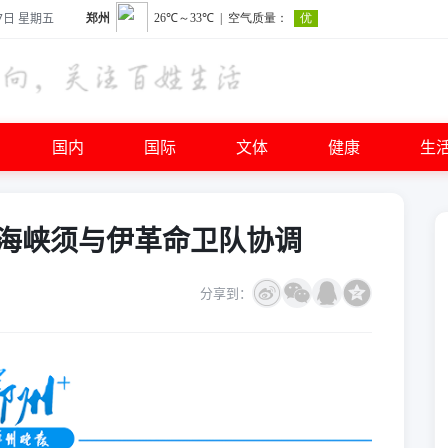
7日 星期五
国内
国际
文体
健康
生
海峡须与伊革命卫队协调
分享到：