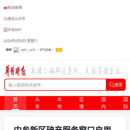
新浪微博
微信公众号
手机APP
2026年8月8日 星期六
搜索
首
头
本
区
国
国
页
条
地
情
内
际