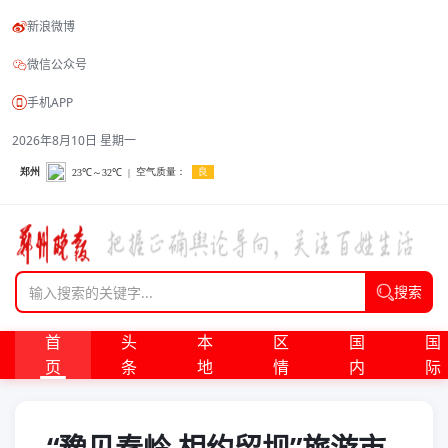
新浪微博
微信公众号
手机APP
2026年8月10日 星期一
搜索
首
头
本
区
国
国
页
条
地
情
内
际