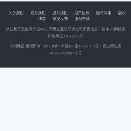
关于我们
联系我们
加入我们
用户协议
隐私政策
版权
所有
意见反馈
服务条款
违法和不良信息举报中心
河南省互联网违法和不良信息举报中心
网络视
听许可证11642105号
郑州晚报 版权所有 CopyRight ©
豫ICP备15007312号-1
豫公网安备
41019702000115号