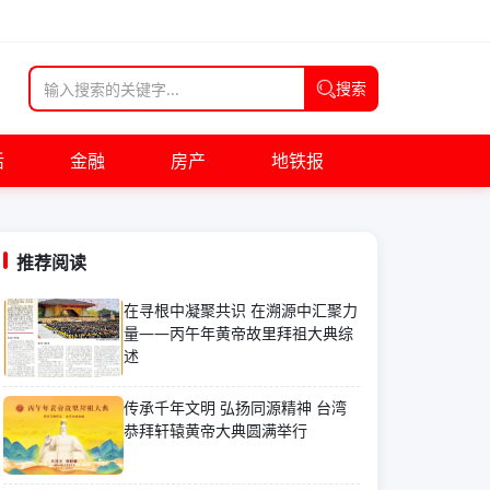
搜索
活
金融
房产
地铁报
推荐阅读
在寻根中凝聚共识 在溯源中汇聚力
量——丙午年黄帝故里拜祖大典综
述
传承千年文明 弘扬同源精神 台湾
恭拜轩辕黄帝大典圆满举行