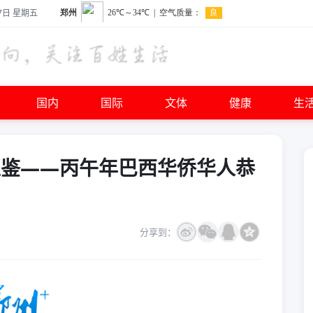
7日 星期五
国内
国际
文体
健康
生
互鉴——丙午年巴西华侨华人恭
分享到：