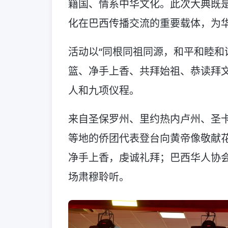
籍国、情系中华文化。此次大典既
化在巴西传播交流的重要载体，为
活动以“同根同祖同源，和平和睦和
篮、净手上香、共拜始祖、恭读拜
人和九项仪程。
来自圣保罗州、里约热内卢州、圣
等地的侨团代表登台向黄帝像敬献
净手上香，虔诚礼拜；巴西华人协
场肃穆聆听。