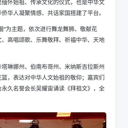
是缅怀始祖、传承文化的仪式，也是中华文
华侨华人凝聚情感、共话家国搭建了平台。
谐”为主题，依次进行舞龙舞狮、敬献花
文、高唱颂歌、乐舞敬拜、祈福中华、天地
卡塔琳娜州、伯南布哥州、米纳斯吉拉斯州
花篮，表达对中华人文始祖的敬仰；嘉宾们
会永久名誉会长吴耀宙诵读《拜祖文》，全