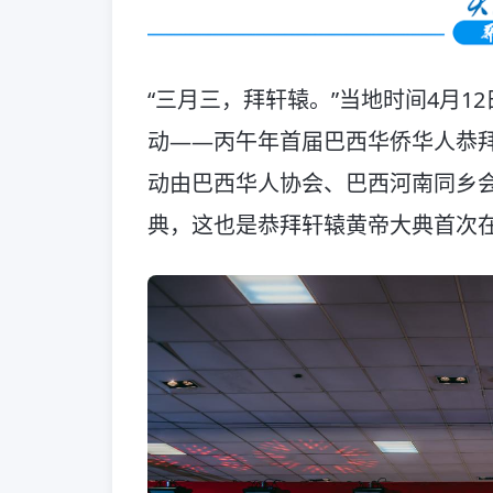
“三月三，拜轩辕。”当地时间4月
动——丙午年首届巴西华侨华人恭
动由巴西华人协会、巴西河南同乡会
典，这也是恭拜轩辕黄帝大典首次