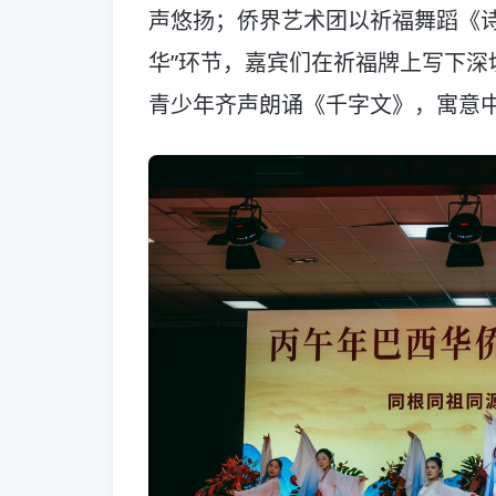
声悠扬；侨界艺术团以祈福舞蹈《诗
华”环节，嘉宾们在祈福牌上写下深
青少年齐声朗诵《千字文》，寓意