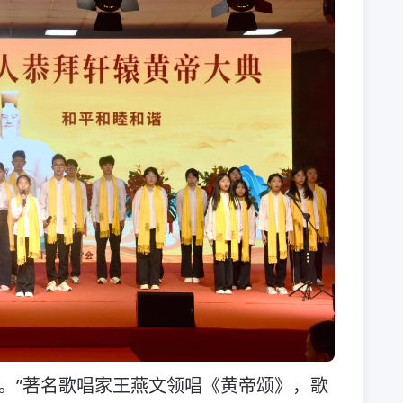
。”著名歌唱家王燕文领唱《黄帝颂》，歌