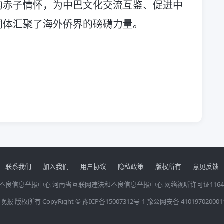
的赤子情怀，为中巴文化交流互鉴、促进中
同体汇聚了海外侨界的磅礴力量。
联系我们
加入我们
用户协议
隐私政策
版权所有
意见反馈
不良信息举报中心
河南省互联网违法和不良信息举报中心
网络视听许可证1164
晚报 版权所有 CopyRight ©
豫ICP备15007312号-1
豫公网安备 410197020001