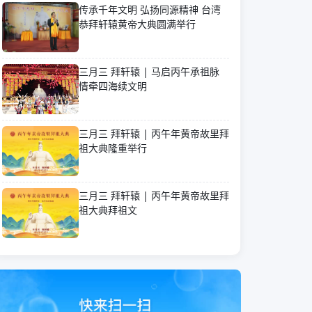
传承千年文明 弘扬同源精神 台湾
恭拜轩辕黄帝大典圆满举行
三月三 拜轩辕 | 马启丙午承祖脉
情牵四海续文明
三月三 拜轩辕 | 丙午年黄帝故里拜
祖大典隆重举行
三月三 拜轩辕 | 丙午年黄帝故里拜
祖大典拜祖文