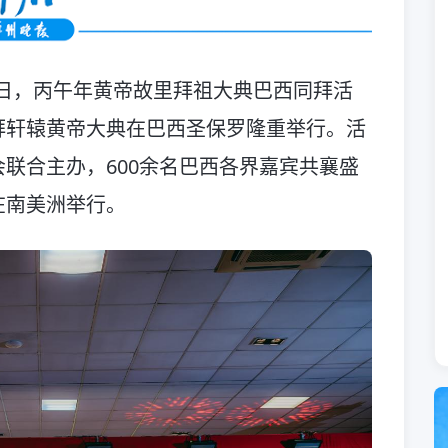
12日，丙午年黄帝故里拜祖大典巴西同拜活
拜轩辕黄帝大典在巴西圣保罗隆重举行。活
联合主办，600余名巴西各界嘉宾共襄盛
在南美洲举行。